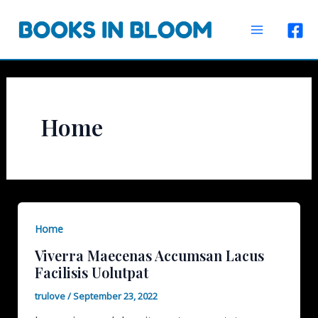
Skip
to
Main
content
Menu
Home
Home
Viverra Maecenas Accumsan Lacus
Facilisis Uolutpat
trulove
/
September 23, 2022